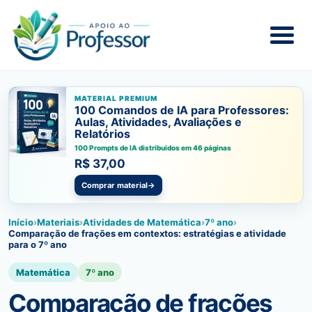
MATERIAL PREMIUM
100 Comandos de IA para Professores:
Aulas, Atividades, Avaliações e
Relatórios
100 Prompts de IA distribuidos em 46 páginas
R$ 37,00
Comprar material
→
Início
›
Materiais
›
Atividades de Matemática
›
7º ano
›
Comparação de frações em contextos: estratégias e atividade
para o 7º ano
Matemática
7º ano
Comparação de frações