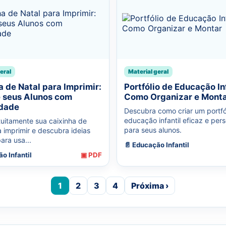
eral
Material geral
a de Natal para Imprimir:
Portfólio de Educação Inf
 seus Alunos com
Como Organizar e Mont
idade
Descubra como criar um portfó
educação infantil eficaz e per
tuitamente sua caixinha de
para seus alunos.
a imprimir e descubra ideias
para usa...
📄 Educação Infantil
o Infantil
▣ PDF
1
2
3
4
Próxima ›