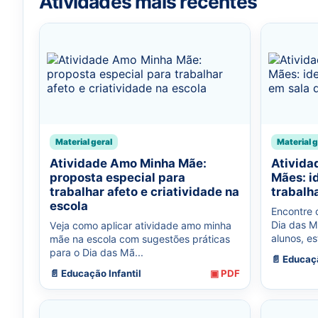
Atividades mais recentes
Material geral
Material g
Atividade Amo Minha Mãe:
Ativida
proposta especial para
Mães: id
trabalhar afeto e criatividade na
trabalh
escola
Encontre 
Dia das M
Veja como aplicar atividade amo minha
alunos, est
mãe na escola com sugestões práticas
para o Dia das Mã...
📄 Educaçã
📄 Educação Infantil
▣ PDF