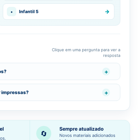
→
•
Infantil 5
Clique em uma pergunta para ver a
resposta
os?
r impressas?
el
Sempre atualizado
🔄
Novos materiais adicionados
os.