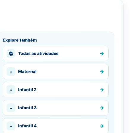
Explore também
→
📚
Todas as atividades
→
•
Maternal
→
•
Infantil 2
→
•
Infantil 3
→
•
Infantil 4