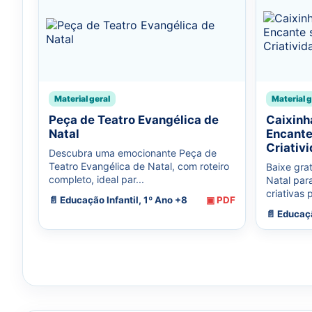
Material geral
Material g
Peça de Teatro Evangélica de
Caixinh
Natal
Encante
Criativ
Descubra uma emocionante Peça de
Teatro Evangélica de Natal, com roteiro
Baixe gra
completo, ideal par...
Natal par
criativas 
📄 Educação Infantil, 1º Ano +8
▣ PDF
📄 Educaçã