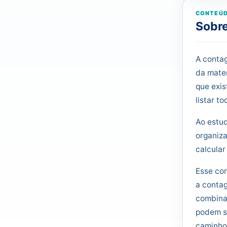
CONTEÚD
Sobre
A contag
da matem
que exis
listar t
Ao estud
organiza
calcular
Esse co
a contag
combinaç
podem s
caminho