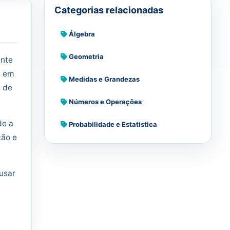
Categorias relacionadas
Álgebra
Geometria
ante
s em
Medidas e Grandezas
e de
Números e Operações
de a
Probabilidade e Estatística
ção e
usar