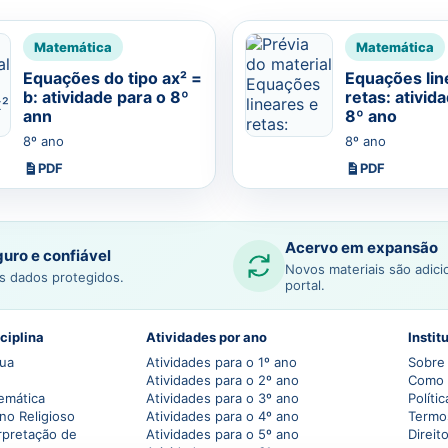
Matemática
Matemática
Equações do tipo ax² =
Equações lin
b: atividade para o 8º
retas: ativid
ann
8º ano
8º ano
8º ano
PDF
PDF
Acervo em expansão
uro e confiável
Novos materiais são adic
s dados protegidos.
portal.
ciplina
Atividades por ano
Instit
gua
Atividades para o 1º ano
Sobre 
Atividades para o 2º ano
Como 
emática
Atividades para o 3º ano
Políti
no Religioso
Atividades para o 4º ano
Termo
rpretação de
Atividades para o 5º ano
Direit