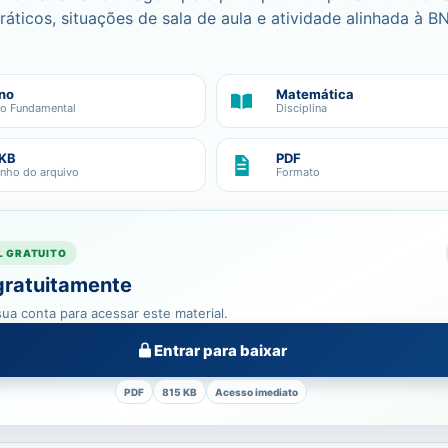
áticos, situações de sala de aula e atividade alinhada à 
no
Matemática
no Fundamental
Disciplina
 KB
PDF
nho do arquivo
Formato
L GRATUITO
gratuitamente
ua conta para acessar este material.
Entrar para baixar
PDF
815 KB
Acesso imediato