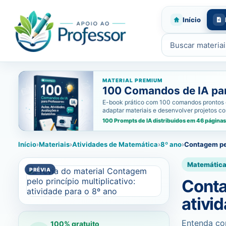
Início
Buscar materiais
MATERIAL PREMIUM
100 Comandos de IA para
E-book prático com 100 comandos prontos de i
adaptar materiais e desenvolver projetos c
100 Prompts de IA distribuidos em 46 páginas
Início
›
Materiais
›
Atividades de Matemática
›
8º ano
›
Contagem pel
Matemátic
Conta
ativi
Entenda com
100% gratuito