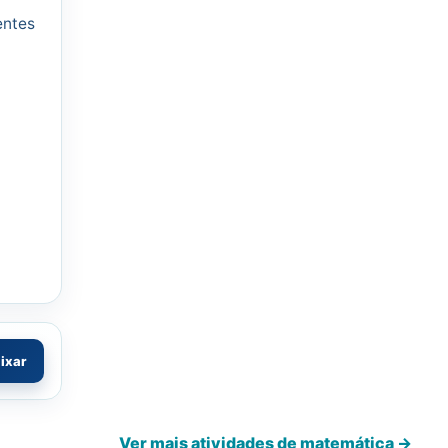
entes
aixar
Ver mais atividades de matemática →