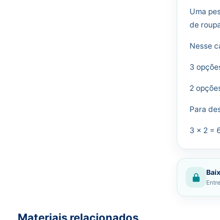
Uma pes
de roupa
Nesse c
3 opçõe
2 opçõe
Para des
3 × 2 = 6
Baix
Entre
Materiais relacionados