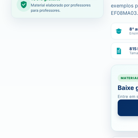
exemplos pr
Material elaborado por professores
para professores.
EF08MA03.
8º a
Ensi
815
Tama
MATERIA
Baixe 
Entre em s