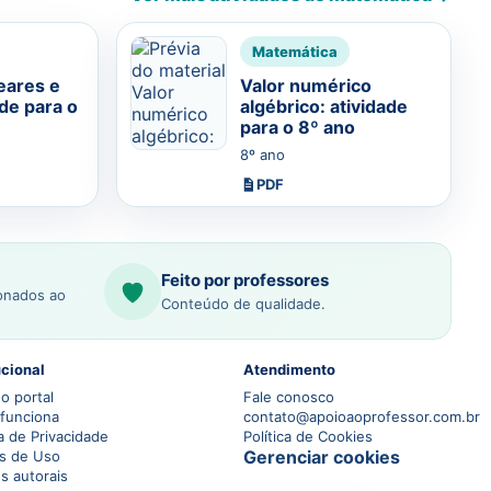
Matemática
eares e
Valor numérico
ade para o
algébrico: atividade
para o 8º ano
8º ano
PDF
Feito por professores
ionados ao
Conteúdo de qualidade.
ucional
Atendimento
o portal
Fale conosco
funciona
contato@apoioaoprofessor.com.br
ca de Privacidade
Política de Cookies
Gerenciar cookies
s de Uso
os autorais