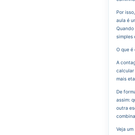
Por isso
aula é u
Quando 
simples 
O que é 
A contag
calcular
mais eta
De forma
assim: 
outra es
combina
Veja um