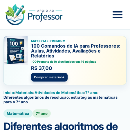
MATERIAL PREMIUM
100 Comandos de IA para Professores:
Aulas, Atividades, Avaliações e
Relatórios
100 Prompts de IA distribuidos em 46 páginas
R$ 37,00
Comprar material
→
Início
›
Materiais
›
Atividades de Matemática
›
7º ano
›
Diferentes algoritmos de resolução: estratégias matemáticas
para o 7º ano
Matemática
7º ano
Diferentes algoritmos de