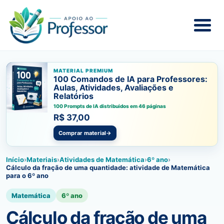
MATERIAL PREMIUM
100 Comandos de IA para Professores:
Aulas, Atividades, Avaliações e
Relatórios
100 Prompts de IA distribuidos em 46 páginas
R$ 37,00
Comprar material
→
Início
›
Materiais
›
Atividades de Matemática
›
6º ano
›
Cálculo da fração de uma quantidade: atividade de Matemática
para o 6º ano
Matemática
6º ano
Cálculo da fração de uma