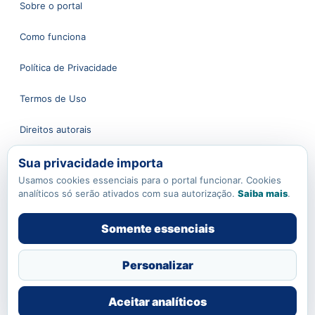
Sobre o portal
Como funciona
Política de Privacidade
Termos de Uso
Direitos autorais
Sua privacidade importa
Atendimento
Usamos cookies essenciais para o portal funcionar. Cookies
analíticos só serão ativados com sua autorização.
Saiba mais
.
Fale conosco
Somente essenciais
contato@apoioaoprofessor.com.br
Política de Cookies
Personalizar
Gerenciar cookies
Aceitar analíticos