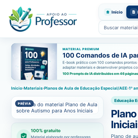
Início
Buscar materiais
MATERIAL PREMIUM
100 Comandos de IA para
E-book prático com 100 comandos prontos de i
adaptar materiais e desenvolver projetos c
100 Prompts de IA distribuidos em 46 páginas
Início
›
Materiais
›
Planos de Aula de Educação Especial/AEE
›
1º a
Educação E
Plano
Inicia
100% gratuito
Plano de au
Material elaborado por professores