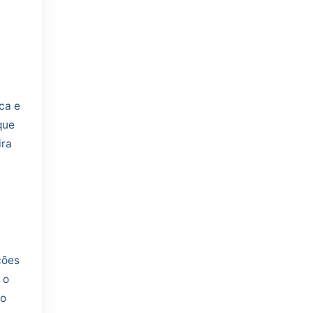
ca e
que
ira
ções
 o
 o