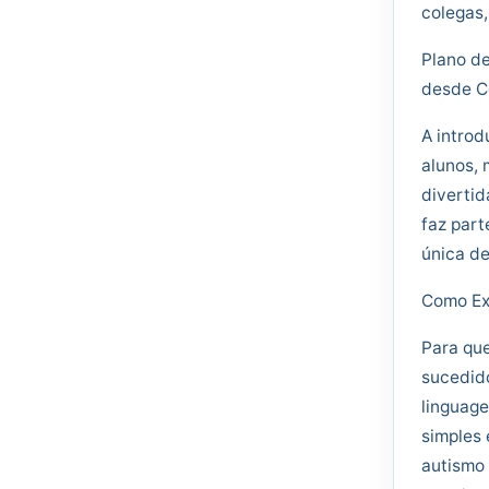
colegas
Plano de
desde 
A introd
alunos, 
divertid
faz part
única d
Como Exp
Para que
sucedido
linguage
simples 
autismo 