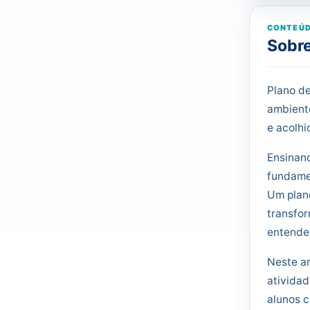
CONTEÚD
Sobre
Plano de
ambiente
e acolhi
Ensinand
fundamen
Um plano
transfo
entender
Neste ar
atividad
alunos c