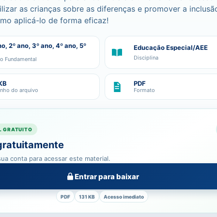
ilizar as crianças sobre as diferenças e promover a inclusã
o aplicá-lo de forma eficaz!
no, 2º ano, 3º ano, 4º ano, 5º
Educação Especial/AEE
Disciplina
no Fundamental
KB
PDF
nho do arquivo
Formato
L GRATUITO
gratuitamente
ua conta para acessar este material.
Entrar para baixar
PDF
131 KB
Acesso imediato