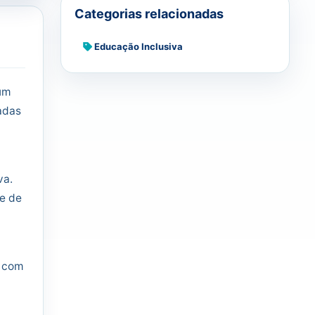
Categorias relacionadas
Educação Inclusiva
 um
adas
va.
de de
, com