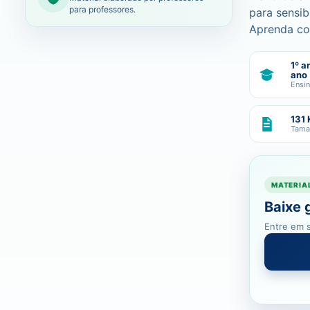
para professores.
para sensib
Aprenda com
1º a
ano
Ensi
131 
Tama
MATERIA
Baixe 
Entre em s