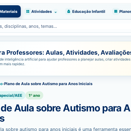
⌄
Materiais
Atividades
Educação Infantil
Plano
 Professores: Aulas, Atividades, Avaliações
nteligência artificial para ajudar professores a planejar aulas, criar atividades 
om mais rapidez.
no
›
Plano de Aula sobre Autismo para Anos Iniciais
special/AEE
1º ano
 de Aula sobre Autismo para 
is
la sobre autismo para anos iniciais é uma ferramenta essen