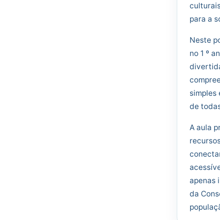
culturai
para a s
Neste po
no 1 º a
divertid
compreen
simples 
de todas
A aula p
recursos
conectar
acessíve
apenas i
da Consc
populaçã