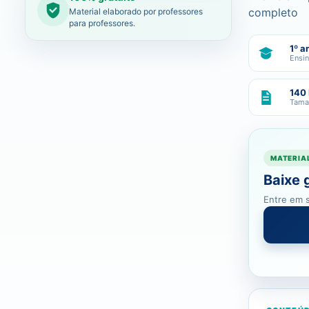
completo
Material elaborado por professores
para professores.
1º a
Ensi
140
Tama
MATERIA
Baixe 
Entre em s