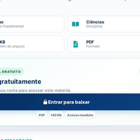
no
Ciências
no Fundamental
Disciplina
 KB
PDF
nho do arquivo
Formato
L GRATUITO
gratuitamente
ua conta para acessar este material.
Entrar para baixar
PDF
140 KB
Acesso imediato