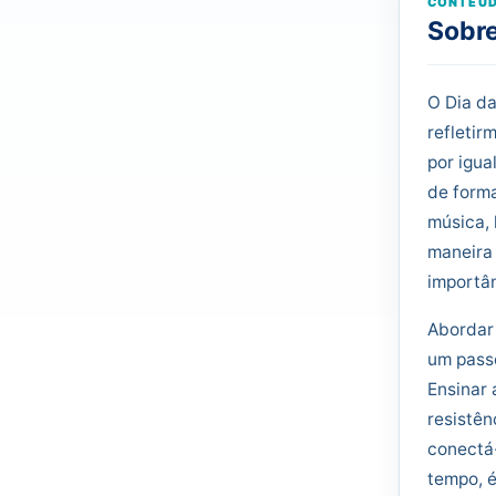
CONTEÚD
Sobre
O Dia da
refletir
por igua
de forma
música, 
maneira 
importân
Abordar 
um passo
Ensinar 
resistên
conectá-
tempo, é