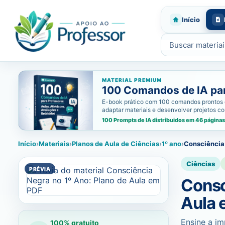
Início
Buscar materiais
MATERIAL PREMIUM
100 Comandos de IA para
E-book prático com 100 comandos prontos de i
adaptar materiais e desenvolver projetos c
100 Prompts de IA distribuidos em 46 páginas
Início
›
Materiais
›
Planos de Aula de Ciências
›
1º ano
›
Consciência 
Ciências
Consc
Aula 
Ensine a im
100% gratuito