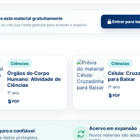
e este material gratuitamente
Entrar para b
 ou crie sua conta gratuita para acessar o arquivo.
Ciências
Ciências
Órgãos do Corpo
Célula: Cruz
Humano: Atividade de
para Baixar
Ciências
1º ano
1º ano
PDF
PDF
Acervo em expansão
uro e confiável
Novos materiais são adic
s dados protegidos.