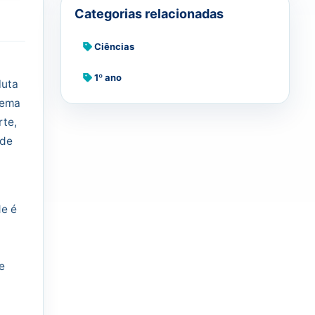
Categorias relacionadas
Ciências
1º ano
luta
tema
rte,
 de
de é
e