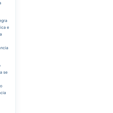
a
egra
ica e
 a
ância
o
 a se
ão
ncia