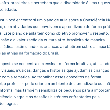
s afro-brasileiras e percebam que a diversidade é uma riquez
ociedade.
st, você encontrará um plano de aula sobre a Consciência N
no, com atividades que envolvem o aprendizado de forma prát
a. Este plano de aula tem como objetivo promover o respeito,
são e a valorização da cultura afro-brasileira de maneira
e lúdica, estimulando as crianças a refletirem sobre a import
 as etnias na formação do Brasil.
roposta se concentra em ensinar de forma intuitiva, utilizand
 visuais, músicas, danças e histórias que ajudam as crianças
 com a temática. Ao trabalhar esses conceitos de forma
l, o professor pode criar um ambiente de aprendizado que n
nforma, mas também sensibiliza os pequenos para a importâ
iência Negra e os desafios históricos enfrentados pela
o negra. .