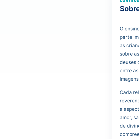
CONTEÚD
Sobre
O ensino
parte im
as cria
sobre as
deuses o
entre as
imagens 
Cada rel
reverenc
a aspect
amor, sa
de divi
compreen