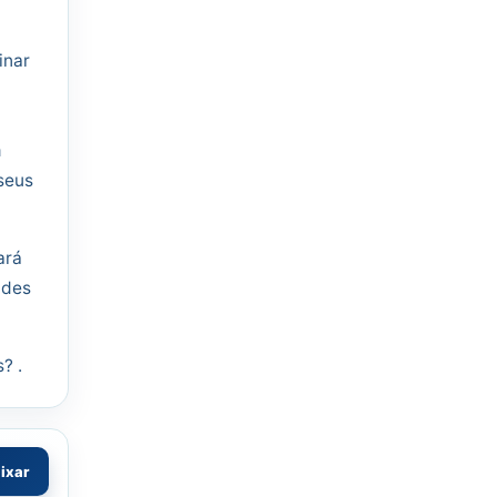
inar
m
 seus
ará
ades
? .
aixar