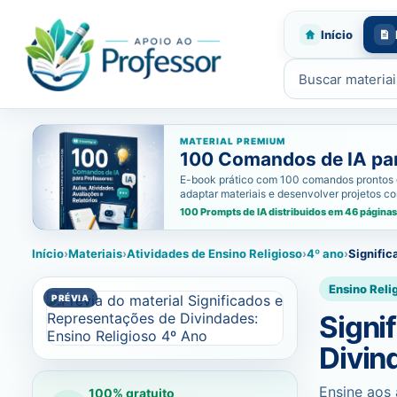
Início
Buscar materiais
MATERIAL PREMIUM
100 Comandos de IA para
E-book prático com 100 comandos prontos de i
adaptar materiais e desenvolver projetos c
100 Prompts de IA distribuidos em 46 páginas
Início
›
Materiais
›
Atividades de Ensino Religioso
›
4º ano
›
Signific
Ensino Reli
Signi
Divin
Ensine aos 
100% gratuito