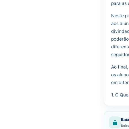
para as 
Neste po
aos alun
divindad
poderão
diferent
seguidor
Ao final
os aluno
em difer
1. O Que
Baix
Entre