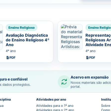
Ensino Religioso
Ensino Religi
Avaliação Diagnóstica
Representaç
de Ensino Religioso 4º
Religiosas Ar
Ano
Atividade En
Religioso 4º
4º ano
4º ano
PDF
PDF
Acervo em expansão
uro e confiável
Novos materiais são adic
s dados protegidos.
portal.
ciplina
Atividades por ano
Instit
gua
Atividades para o 1º ano
Sobre 
Atividades para o 2º ano
Como 