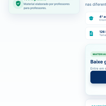
nas diferen
Material elaborado por professores
para professores.
4º a
Ensi
126
Tama
MATERIA
Baixe 
Entre em s