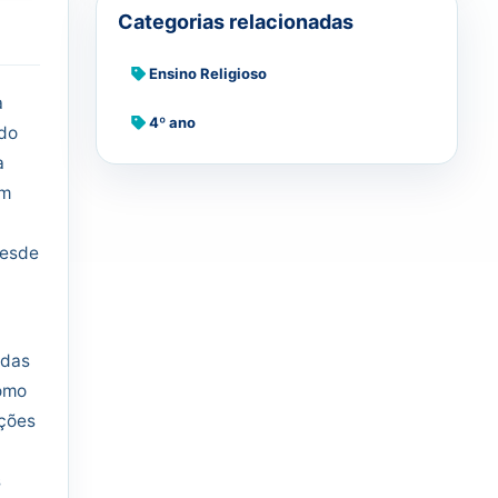
Categorias relacionadas
Ensino Religioso
a
4º ano
ndo
a
am
desde
adas
como
ações
s