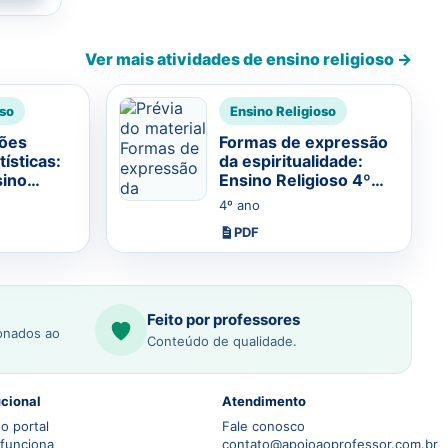
Ver mais atividades de ensino religioso →
oso
Ensino Religioso
ões
Formas de expressão
tísticas:
da espiritualidade:
sino
Ensino Religioso 4º
 ano
ano
4º ano
PDF
Feito por professores
ionados ao
Conteúdo de qualidade.
ucional
Atendimento
o portal
Fale conosco
funciona
contato@apoioaoprofessor.com.br