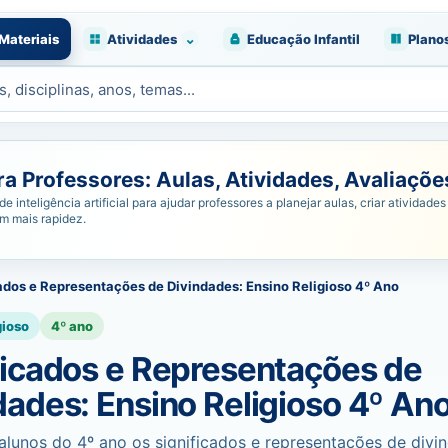
⌄
Materiais
Atividades
Educação Infantil
Plano
 Professores: Aulas, Atividades, Avaliações
nteligência artificial para ajudar professores a planejar aulas, criar atividades 
om mais rapidez.
ados e Representações de Divindades: Ensino Religioso 4º Ano
gioso
4º ano
ficados e Representações de
dades: Ensino Religioso 4º An
alunos do 4º ano os significados e representações de divi