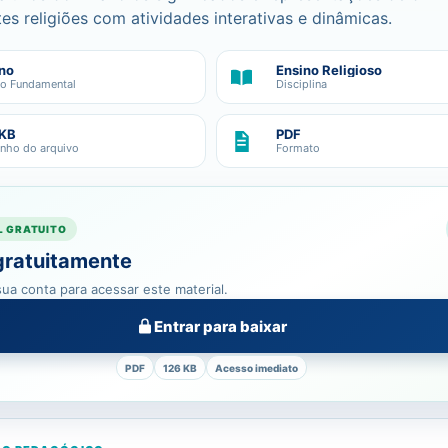
tes religiões com atividades interativas e dinâmicas.
no
Ensino Religioso
no Fundamental
Disciplina
 KB
PDF
nho do arquivo
Formato
L GRATUITO
gratuitamente
ua conta para acessar este material.
Entrar para baixar
PDF
126 KB
Acesso imediato