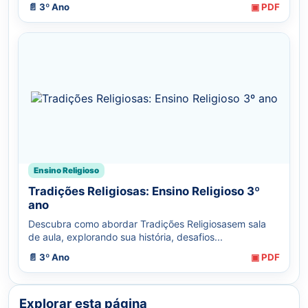
📄 3º Ano
▣ PDF
Ensino Religioso
Tradições Religiosas: Ensino Religioso 3º
ano
Descubra como abordar Tradições Religiosasem sala
de aula, explorando sua história, desafios...
📄 3º Ano
▣ PDF
Explorar esta página