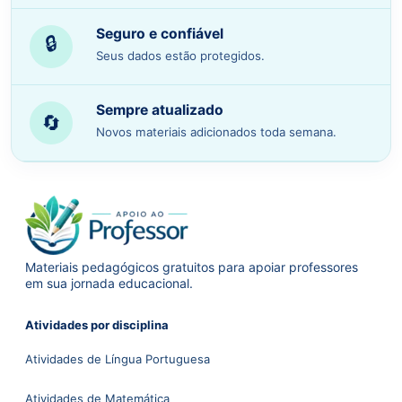
Seguro e confiável
🔒
Seus dados estão protegidos.
Sempre atualizado
🔄
Novos materiais adicionados toda semana.
Materiais pedagógicos gratuitos para apoiar professores
em sua jornada educacional.
Atividades por disciplina
Atividades de Língua Portuguesa
Atividades de Matemática