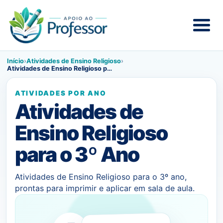
Início
›
Atividades de Ensino Religioso
›
Atividades de Ensino Religioso para o 3º Ano
ATIVIDADES POR ANO
Atividades de
Ensino Religioso
para o 3º Ano
Atividades de Ensino Religioso para o 3º ano,
prontas para imprimir e aplicar em sala de aula.