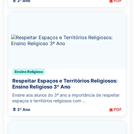
📄 3º Ano
▣ PDF
Ensino Religioso
Respeitar Espaços e Territórios Religiosos:
Ensino Religioso 3º Ano
Ensine aos alunos do 3º ano a importância de respeitar
espaços e territórios religiosos com ...
📄 3º Ano
▣ PDF