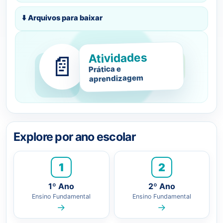
⬇️ Arquivos para baixar
Atividades
📄
Prática e
aprendizagem
Explore por ano escolar
1
2
1º Ano
2º Ano
Ensino Fundamental
Ensino Fundamental
→
→