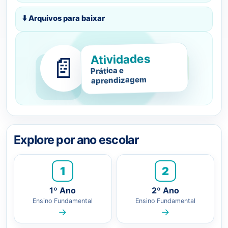
⬇️ Arquivos para baixar
Atividades
📄
Prática e
aprendizagem
Explore por ano escolar
1
2
1º Ano
2º Ano
Ensino Fundamental
Ensino Fundamental
→
→