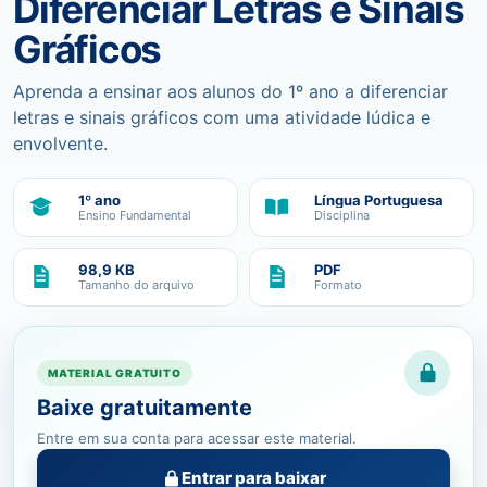
Diferenciar Letras e Sinais
Gráficos
Aprenda a ensinar aos alunos do 1º ano a diferenciar
letras e sinais gráficos com uma atividade lúdica e
envolvente.
1º ano
Língua Portuguesa
Ensino Fundamental
Disciplina
98,9 KB
PDF
Tamanho do arquivo
Formato
MATERIAL GRATUITO
Baixe gratuitamente
Entre em sua conta para acessar este material.
Entrar para baixar