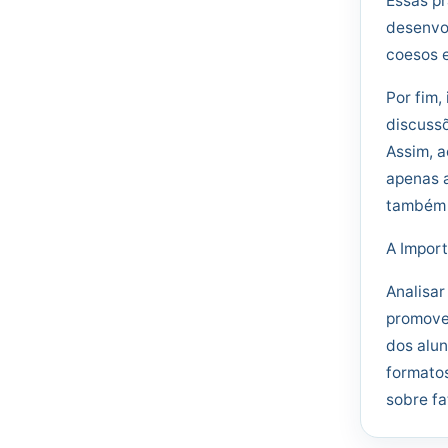
Essas pr
desenvo
coesos e
Por fim,
discuss
Assim, a
apenas a
também 
A Import
Analisar
promover
dos alun
formatos
sobre fa