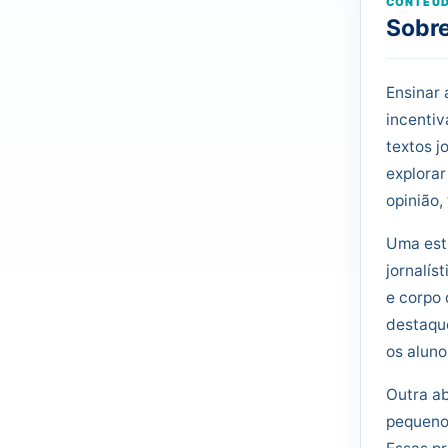
CONTEÚD
Sobre
Ensinar 
incentiv
textos j
explorar
opinião,
Uma estr
jornalís
e corpo 
destaque
os aluno
Outra ab
pequenos