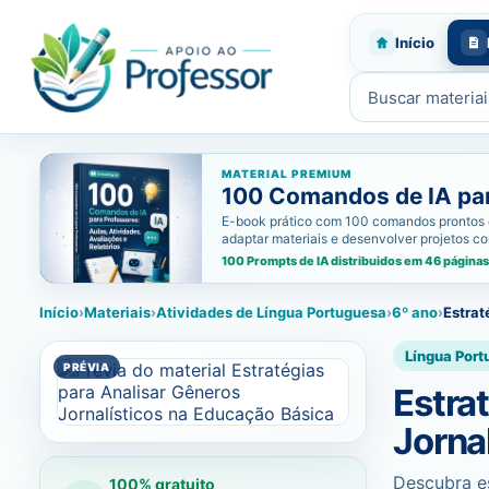
Início
Buscar materiais
MATERIAL PREMIUM
100 Comandos de IA para
E-book prático com 100 comandos prontos de i
adaptar materiais e desenvolver projetos c
100 Prompts de IA distribuidos em 46 páginas
Início
›
Materiais
›
Atividades de Língua Portuguesa
›
6º ano
›
Estrat
Língua Port
Estra
Jorna
Descubra es
100% gratuito