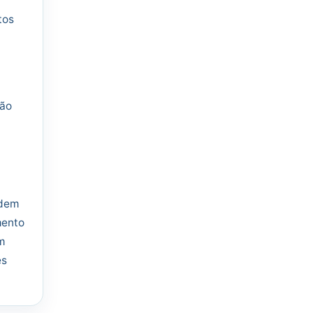
tos
não
odem
mento
m
es