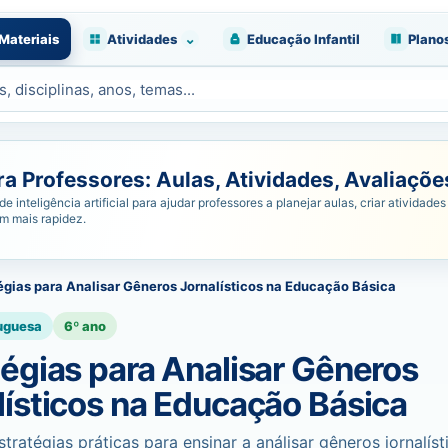
⌄
Materiais
Atividades
Educação Infantil
Plano
 Professores: Aulas, Atividades, Avaliações
nteligência artificial para ajudar professores a planejar aulas, criar atividades 
om mais rapidez.
égias para Analisar Gêneros Jornalísticos na Educação Básica
uguesa
6º ano
tégias para Analisar Gêneros
lísticos na Educação Básica
tratégias práticas para ensinar a análisar gêneros jornalíst