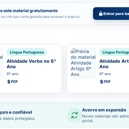
e este material gratuitamente
Entrar para b
 ou crie sua conta gratuita para acessar o arquivo.
Língua Portuguesa
Língua Portug
Atividade Verbo no 6º
Atividade Art
Ano
Ano
6º ano
6º ano
PDF
PDF
Acervo em expansão
uro e confiável
Novos materiais são adic
s dados protegidos.
portal.