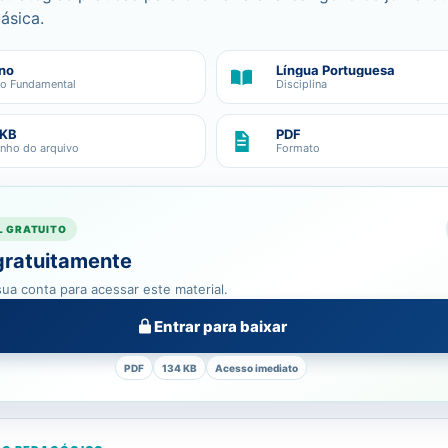
ásica.
no
Língua Portuguesa
no Fundamental
Disciplina
 KB
PDF
nho do arquivo
Formato
L GRATUITO
gratuitamente
ua conta para acessar este material.
Entrar para baixar
PDF
134 KB
Acesso imediato