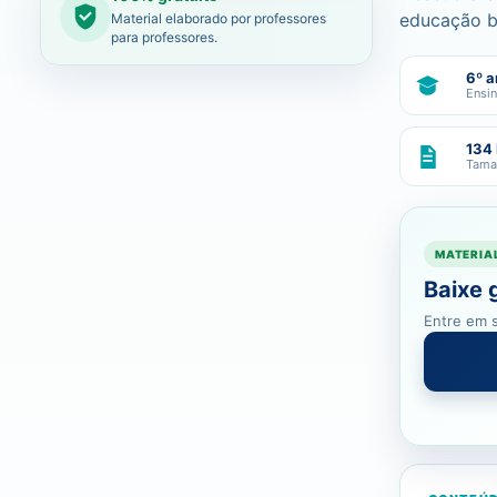
educação b
Material elaborado por professores
para professores.
6º a
Ensi
134
Tama
MATERIA
Baixe 
Entre em s