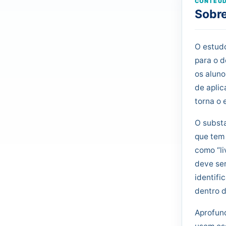
CONTEÚD
Sobre
O estudo
para o 
os alun
de aplic
torna o 
O subst
que tem 
como “li
deve ser
identif
dentro d
Aprofund