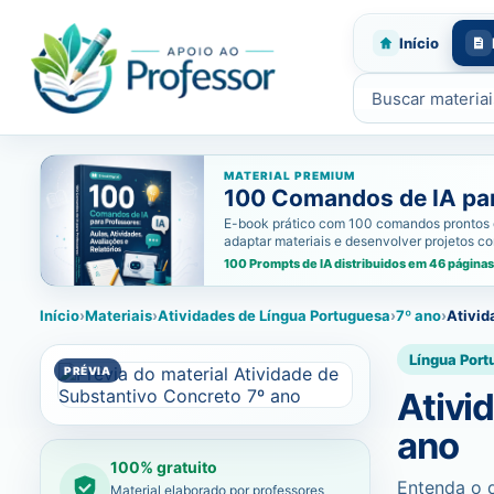
Início
Buscar materiais
MATERIAL PREMIUM
100 Comandos de IA para
E-book prático com 100 comandos prontos de i
adaptar materiais e desenvolver projetos c
100 Prompts de IA distribuidos em 46 páginas
Início
›
Materiais
›
Atividades de Língua Portuguesa
›
7º ano
›
Ativid
Língua Port
Ativi
ano
100% gratuito
Entenda o q
Material elaborado por professores