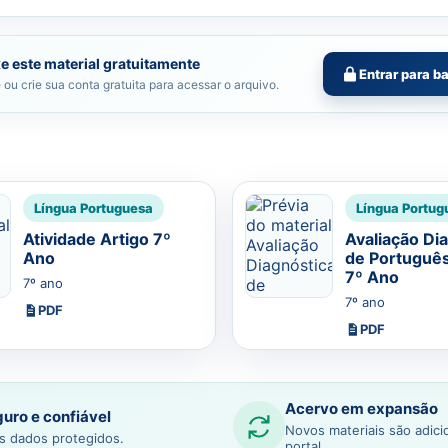
e este material gratuitamente
Entrar para b
 ou crie sua conta gratuita para acessar o arquivo.
Língua Portuguesa
Língua Portug
Atividade Artigo 7º
Avaliação Di
Ano
de Português
7º Ano
7º ano
7º ano
PDF
PDF
Acervo em expansão
uro e confiável
Novos materiais são adic
s dados protegidos.
portal.