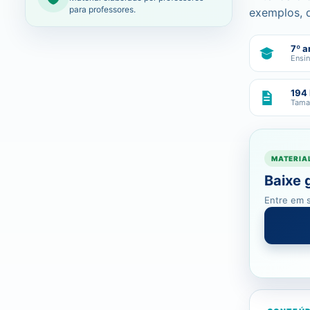
para professores.
exemplos, d
7º a
Ensi
194
Tama
MATERIA
Baixe 
Entre em s