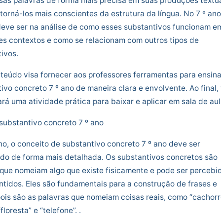
as palavras de forma mais precisa em suas produções textua
torná-los mais conscientes da estrutura da língua. No 7 º ano
deve ser na análise de como esses substantivos funcionam e
es contextos e como se relacionam com outros tipos de
ivos.
teúdo visa fornecer aos professores ferramentas para ensina
ivo concreto 7 º ano de maneira clara e envolvente. Ao final,
rá uma atividade prática para baixar e aplicar em sala de aul
substantivo concreto 7 º ano
no, o conceito de substantivo concreto 7 º ano deve ser
do de forma mais detalhada. Os substantivos concretos são
que nomeiam algo que existe fisicamente e pode ser percebi
ntidos. Eles são fundamentais para a construção de frases e
pois são as palavras que nomeiam coisas reais, como “cachorr
“floresta” e “telefone”. .