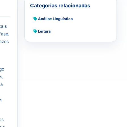
Categorias relacionadas
Análise Linguística
tais
Leitura
fase,
azes
go
s,
ca
os
os