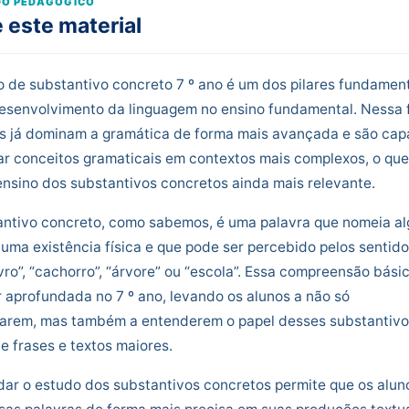
O PEDAGÓGICO
 este material
 de substantivo concreto 7 º ano é um dos pilares fundamen
desenvolvimento da linguagem no ensino fundamental. Nessa 
os já dominam a gramática de forma mais avançada e são cap
ar conceitos gramaticais em contextos mais complexos, o que
ensino dos substantivos concretos ainda mais relevante.
antivo concreto, como sabemos, é uma palavra que nomeia al
uma existência física e que pode ser percebido pelos sentido
vro”, “cachorro”, “árvore” ou “escola”. Essa compreensão bási
 aprofundada no 7 º ano, levando os alunos a não só
icarem, mas também a entenderem o papel desses substantiv
e frases e textos maiores.
ar o estudo dos substantivos concretos permite que os alun