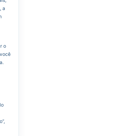
is,
, a
m
r o
 você
a.
do
o”,