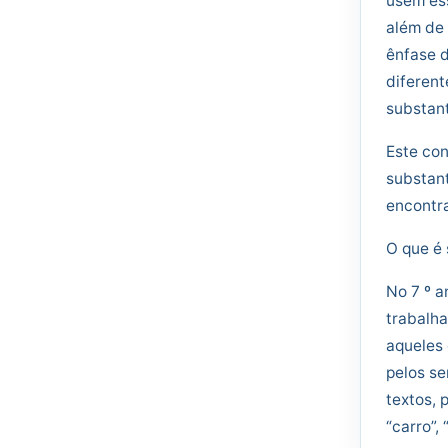
usem ess
além de 
ênfase 
diferent
substant
Este con
substant
encontra
O que é 
No 7 º a
trabalha
aqueles 
pelos se
textos, 
“carro”, 