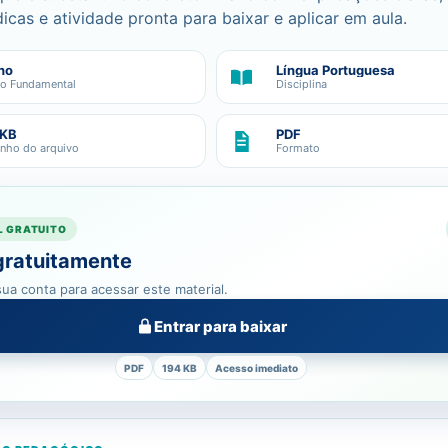
icas e atividade pronta para baixar e aplicar em aula.
no
Língua Portuguesa
no Fundamental
Disciplina
 KB
PDF
nho do arquivo
Formato
L GRATUITO
gratuitamente
ua conta para acessar este material.
Entrar para baixar
PDF
194 KB
Acesso imediato