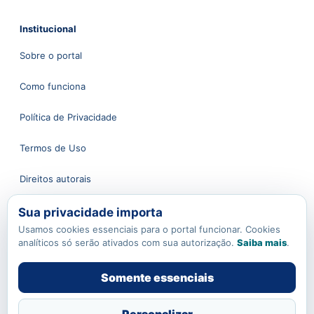
Institucional
Sobre o portal
Como funciona
Política de Privacidade
Termos de Uso
Direitos autorais
Sua privacidade importa
Atendimento
Usamos cookies essenciais para o portal funcionar. Cookies
analíticos só serão ativados com sua autorização.
Saiba mais
.
Fale conosco
Somente essenciais
contato@apoioaoprofessor.com.br
Política de Cookies