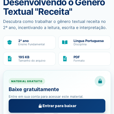
Desenvolvendo o Gênero
Textual "Receita"
Descubra como trabalhar o gênero textual receita no
2º ano, incentivando a leitura, escrita e interpretação.
2º ano
Língua Portuguesa
Ensino Fundamental
Disciplina
195 KB
PDF
Tamanho do arquivo
Formato
MATERIAL GRATUITO
Baixe gratuitamente
Entre em sua conta para acessar este material.
Entrar para baixar