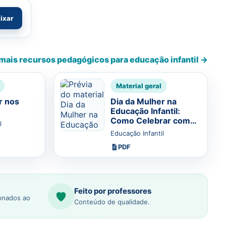
aixar
mais recursos pedagógicos para educação infantil →
Material geral
r nos
Dia da Mulher na
Educação Infantil:
Como Celebrar com
l
Sucesso
Educação Infantil
PDF
Feito por professores
ionados ao
Conteúdo de qualidade.