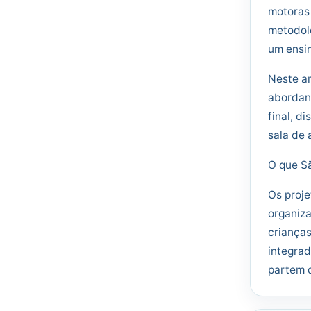
motoras
metodolo
um ensin
Neste ar
abordand
final, d
sala de 
O que Sã
Os proje
organiza
criança
integrad
partem d