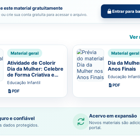
e este material gratuitamente
Entrar para b
 ou crie sua conta gratuita para acessar o arquivo.
Ver 
Material geral
Material geral
Atividade de Colorir
Dia da Mulhe
Dia da Mulher: Celebre
Anos Finais
de Forma Criativa e
Educação Infanti
Educativa
Educação Infantil
PDF
PDF
Acervo em expansão
uro e confiável
Novos materiais são adic
s dados protegidos.
portal.