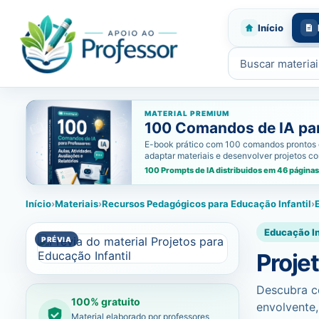
Início
Buscar materiais
MATERIAL PREMIUM
100 Comandos de IA para
E-book prático com 100 comandos prontos de i
adaptar materiais e desenvolver projetos c
100 Prompts de IA distribuidos em 46 páginas
Início
›
Materiais
›
Recursos Pedagógicos para Educação Infantil
›
Educação In
Proje
Descubra co
100% gratuito
envolvente,
Material elaborado por professores