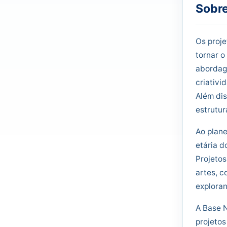
Sobre
Os proje
tornar o
abordage
criativi
Além dis
estrutu
Ao plane
etária d
Projeto
artes, c
exploran
A Base 
projetos