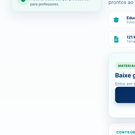
prontos ao 
para professores.
Educ
Educa
121 
Tama
MATERIA
Baixe 
Entre em s
CONTEÚD