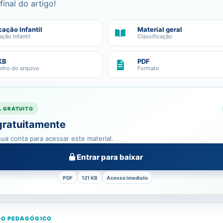
final do artigo!
ação Infantil
Material geral
ção Infantil
Classificação
KB
PDF
nho do arquivo
Formato
L GRATUITO
gratuitamente
ua conta para acessar este material.
Entrar para baixar
PDF
121 KB
Acesso imediato
O PEDAGÓGICO