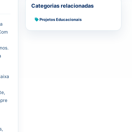
Categorias relacionadas
Projetos Educacionais
ra
 Com
nos.
a
faixa
te,
mpre
s,