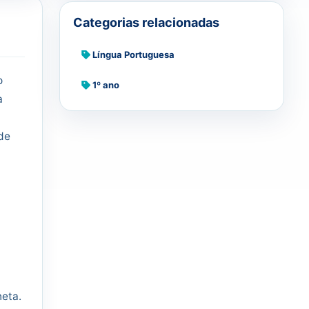
Categorias relacionadas
Língua Portuguesa
o
1º ano
a
de
neta.