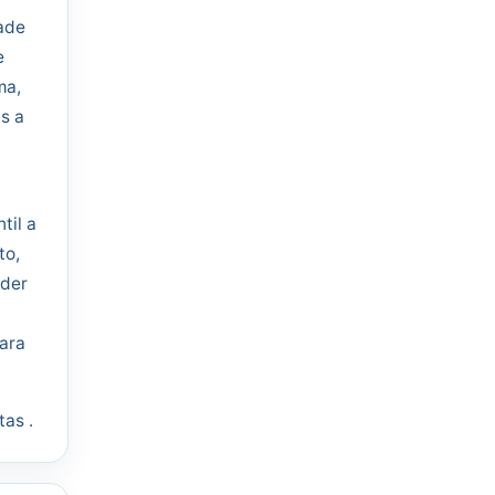
ade
e
ma,
s a
a
til a
to,
nder
ara
tas .