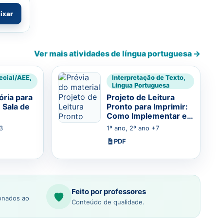
aixar
Ver mais atividades de língua portuguesa →
ecial/AEE,
Interpretação de Texto,
Língua Portuguesa
tória para
Projeto de Leitura
 Sala de
Pronto para Imprimir:
Como Implementar em
Sala de Aula
3
1º ano, 2º ano +7
PDF
Feito por professores
ionados ao
Conteúdo de qualidade.