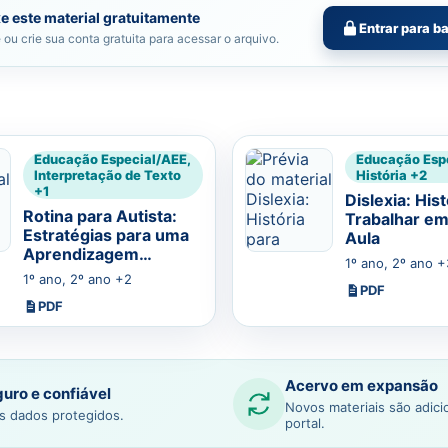
e este material gratuitamente
Entrar para b
 ou crie sua conta gratuita para acessar o arquivo.
Educação Especial/AEE,
Educação Esp
Interpretação de Texto
História +2
+1
Dislexia: His
Rotina para Autista:
Trabalhar em
Estratégias para uma
Aula
Aprendizagem
1º ano, 2º ano +
Estruturada
1º ano, 2º ano +2
PDF
PDF
Acervo em expansão
uro e confiável
Novos materiais são adic
s dados protegidos.
portal.