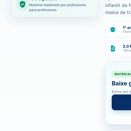
infantil de
Material elaborado por professores
para professores.
meios de tr
1º a
Ensi
2,0
Tama
MATERIA
Baixe 
Entre em s