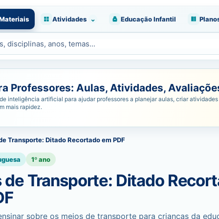
⌄
Materiais
Atividades
Educação Infantil
Plano
 Professores: Aulas, Atividades, Avaliações
nteligência artificial para ajudar professores a planejar aulas, criar atividades 
om mais rapidez.
de Transporte: Ditado Recortado em PDF
uguesa
1º ano
 de Transporte: Ditado Recor
DF
ensinar sobre os meios de transporte para crianças da ed