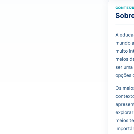
CONTEÚD
Sobre
A educaç
mundo a
muito in
meios de
ser uma 
opções q
Os meios
contexto
apresent
explorar
meios te
importân