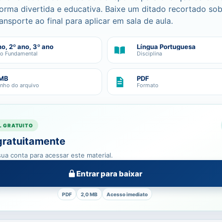
 forma divertida e educativa. Baixe um ditado recortado so
ansporte ao final para aplicar em sala de aula.
no, 2º ano, 3º ano
Língua Portuguesa
no Fundamental
Disciplina
 MB
PDF
nho do arquivo
Formato
L GRATUITO
gratuitamente
ua conta para acessar este material.
Entrar para baixar
PDF
2,0 MB
Acesso imediato