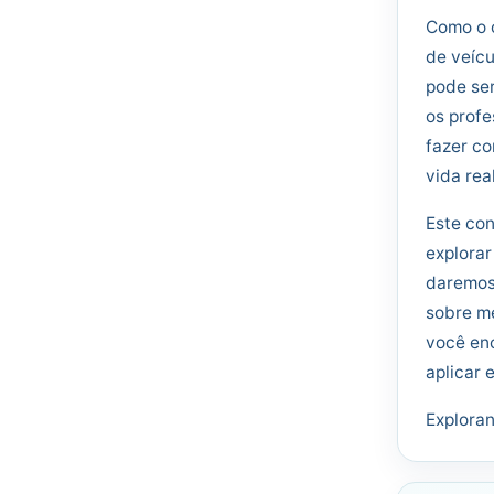
Como o 
de veícu
pode ser
os profe
fazer co
vida real
Este con
explorar
daremos
sobre me
você enc
aplicar 
Exploran