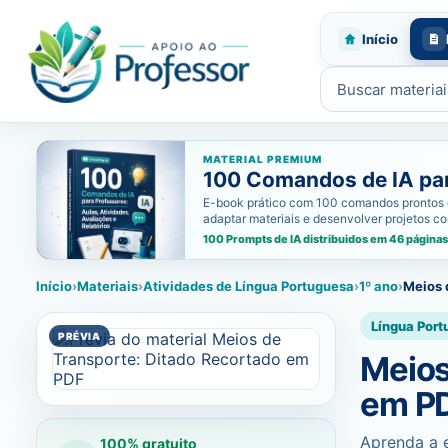
Início
Buscar materiais
MATERIAL PREMIUM
100 Comandos de IA para
E-book prático com 100 comandos prontos de i
adaptar materiais e desenvolver projetos c
100 Prompts de IA distribuidos em 46 páginas
Início
›
Materiais
›
Atividades de Língua Portuguesa
›
1º ano
›
Meios 
Língua Port
Meios
em P
Aprenda a 
100% gratuito