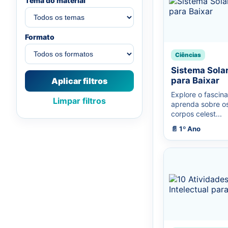
Tema do material
Formato
Ciências
Sistema Sola
para Baixar
Aplicar filtros
Explore o fascina
Limpar filtros
aprenda sobre os 
corpos celest...
📄 1º Ano