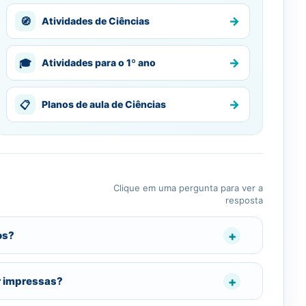
→
🧭
Atividades de Ciências
→
🎓
Atividades para o 1º ano
→
📋
Planos de aula de Ciências
Clique em uma pergunta para ver a
resposta
os?
r impressas?