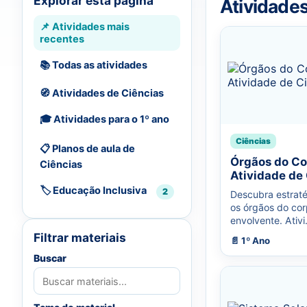
Explorar esta página
Atividade
📌 Atividades mais
recentes
📚 Todas as atividades
🧭 Atividades de Ciências
🎓 Atividades para o 1º ano
Ciências
📋 Planos de aula de
Órgãos do C
Ciências
Atividade de
🏷️ Educação Inclusiva
2
Descubra estraté
os órgãos do co
envolvente. Ativi.
Filtrar materiais
📄 1º Ano
Buscar