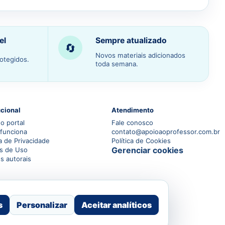
el
Sempre atualizado
🔄
Novos materiais adicionados
otegidos.
toda semana.
ucional
Atendimento
o portal
Fale conosco
funciona
contato@apoioaoprofessor.com.br
ca de Privacidade
Política de Cookies
Gerenciar cookies
s de Uso
os autorais
s
Personalizar
Aceitar analíticos