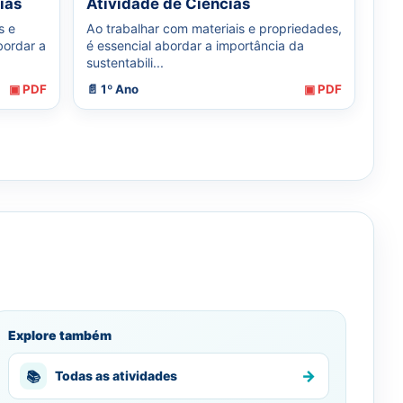
ias
Atividade de Ciências
s e
Ao trabalhar com materiais e propriedades,
bordar a
é essencial abordar a importância da
sustentabili...
▣ PDF
📄 1º Ano
▣ PDF
Explore também
→
📚
Todas as atividades