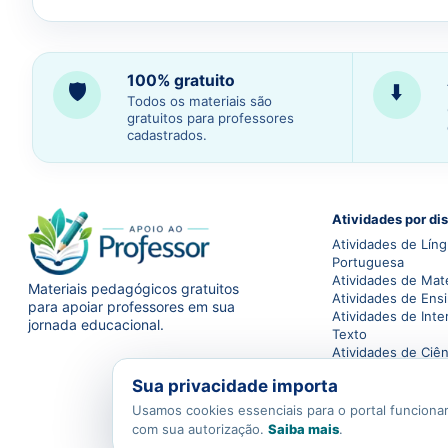
100% gratuito
🛡️
⬇️
Todos os materiais são
gratuitos para professores
cadastrados.
Atividades por dis
Atividades de Lín
Portuguesa
Atividades de Mat
Materiais pedagógicos gratuitos
Atividades de Ensi
para apoiar professores em sua
Atividades de Inte
jornada educacional.
Texto
Atividades de Ciên
Atividades de Geo
Sua privacidade importa
Atividades de Hist
Atividades de Educ
Usamos cookies essenciais para o portal funcionar
com sua autorização.
Saiba mais
.