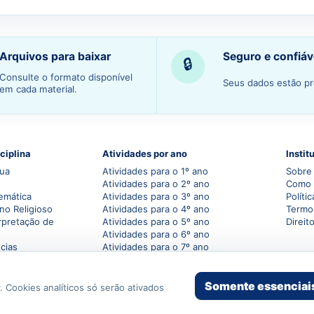
Arquivos para baixar
Seguro e confiáv
🔒
Consulte o formato disponível
Seus dados estão pr
em cada material.
ciplina
Atividades por ano
Instit
gua
Atividades para o 1º ano
Sobre 
Atividades para o 2º ano
Como 
emática
Atividades para o 3º ano
Políti
no Religioso
Atividades para o 4º ano
Termo
rpretação de
Atividades para o 5º ano
Direit
Atividades para o 6º ano
cias
Atividades para o 7º ano
grafia
Atividades para o 8º ano
ória
Atividades para o 9º ano
Somente essenciai
ação Digital
Atividades para o 1º ano do
. Cookies analíticos só serão ativados
Ensino Médio