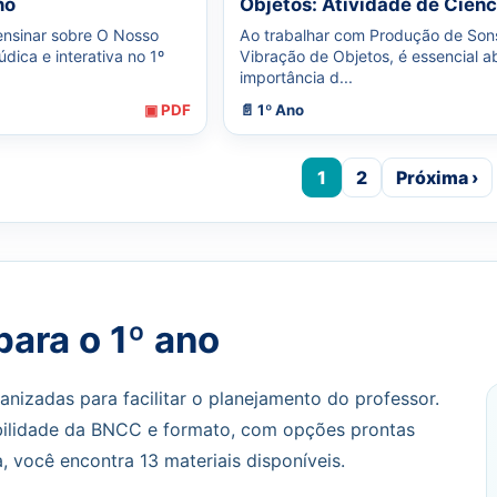
no
Objetos: Atividade de Ciênc
nsinar sobre O Nosso
Ao trabalhar com Produção de Son
dica e interativa no 1º
Vibração de Objetos, é essencial a
importância d...
▣ PDF
📄 1º Ano
1
2
Próxima ›
para o 1º ano
anizadas para facilitar o planejamento do professor.
bilidade da BNCC e formato, com opções prontas
a, você encontra 13 materiais disponíveis.