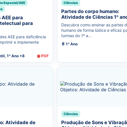
ão Especial/AEE
Ciências
va
Partes do corpo humano:
Atividade de Ciências 1º an
s AEE para
ntelectual para
Descubra como ensinar as partes 
humano de forma lúdica e eficaz p
turmas do 1º a...
des AEE para deficiência
imprimir e implemente
📄 1º Ano
til, 1º Ano +8
▣ PDF
Ciências
o: Atividade de
Produção de Sons e Vibraçã