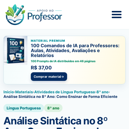
MATERIAL PREMIUM
100 Comandos de IA para Professores:
Aulas, Atividades, Avaliações e
Relatórios
100 Prompts de IA distribuidos em 46 páginas
R$ 37,00
Comprar material
→
Início
›
Materiais
›
Atividades de Língua Portuguesa
›
8º ano
›
Análise Sintática no 8º Ano: Como Ensinar de Forma Eficiente
Língua Portuguesa
8º ano
Análise Sintática no 8º