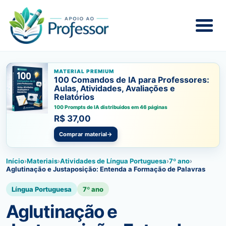
MATERIAL PREMIUM
100 Comandos de IA para Professores:
Aulas, Atividades, Avaliações e
Relatórios
100 Prompts de IA distribuidos em 46 páginas
R$ 37,00
Comprar material
→
Início
›
Materiais
›
Atividades de Língua Portuguesa
›
7º ano
›
Aglutinação e Justaposição: Entenda a Formação de Palavras
Língua Portuguesa
7º ano
Aglutinação e