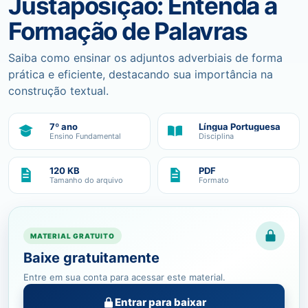
Justaposição: Entenda a
Formação de Palavras
Saiba como ensinar os adjuntos adverbiais de forma
prática e eficiente, destacando sua importância na
construção textual.
7º ano
Língua Portuguesa
Ensino Fundamental
Disciplina
120 KB
PDF
Tamanho do arquivo
Formato
MATERIAL GRATUITO
Baixe gratuitamente
Entre em sua conta para acessar este material.
Entrar para baixar