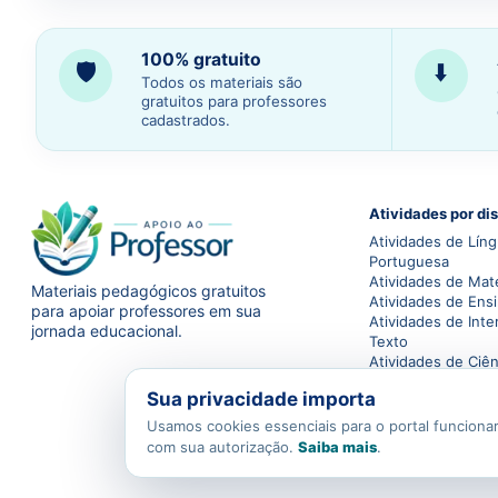
100% gratuito
🛡️
⬇️
Todos os materiais são
gratuitos para professores
cadastrados.
Atividades por dis
Atividades de Lín
Portuguesa
Atividades de Mat
Materiais pedagógicos gratuitos
Atividades de Ensi
para apoiar professores em sua
Atividades de Inte
jornada educacional.
Texto
Atividades de Ciên
Atividades de Geo
Sua privacidade importa
Atividades de Hist
Atividades de Educ
Usamos cookies essenciais para o portal funcionar
com sua autorização.
Saiba mais
.