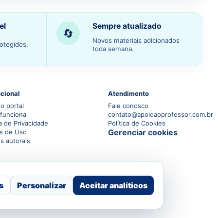
el
Sempre atualizado
🔄
Novos materiais adicionados
otegidos.
toda semana.
ucional
Atendimento
o portal
Fale conosco
funciona
contato@apoioaoprofessor.com.br
ca de Privacidade
Política de Cookies
Gerenciar cookies
s de Uso
os autorais
s
Personalizar
Aceitar analíticos