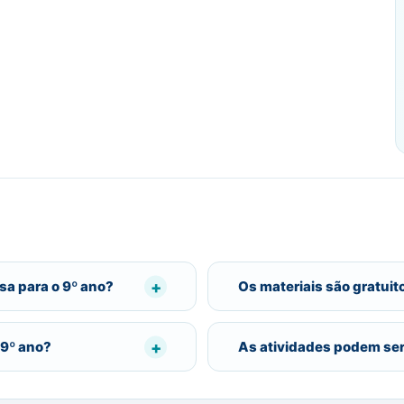
sa para o 9º ano?
Os materiais são gratuit
 9º ano?
As atividades podem se