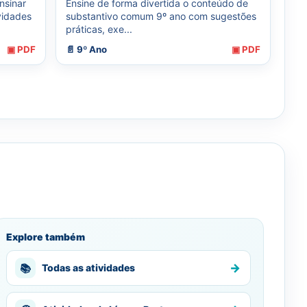
nsinar
Ensine de forma divertida o conteúdo de
vidades
substantivo comum 9º ano com sugestões
práticas, exe...
▣ PDF
📄 9º Ano
▣ PDF
Explore também
→
📚
Todas as atividades