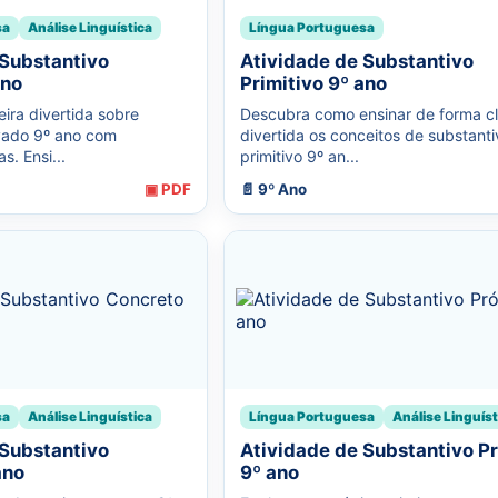
sa
Análise Linguística
Língua Portuguesa
 Substantivo
Atividade de Substantivo
ano
Primitivo 9º ano
ra divertida sobre
Descubra como ensinar de forma cl
vado 9º ano com
divertida os conceitos de substanti
s. Ensi...
primitivo 9º an...
▣ PDF
📄 9º Ano
sa
Análise Linguística
Língua Portuguesa
Análise Linguíst
 Substantivo
Atividade de Substantivo P
ano
9º ano