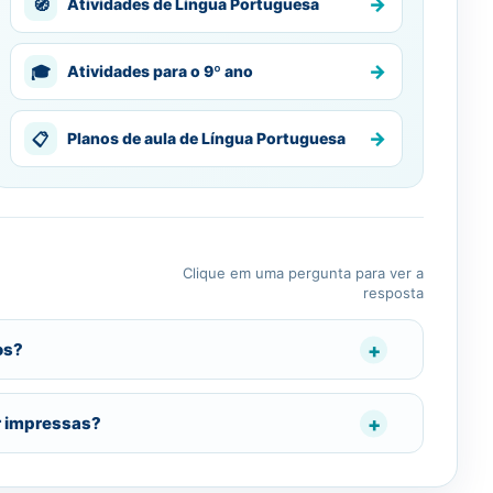
→
🧭
Atividades de Língua Portuguesa
→
🎓
Atividades para o 9º ano
→
📋
Planos de aula de Língua Portuguesa
Clique em uma pergunta para ver a
resposta
os?
r impressas?