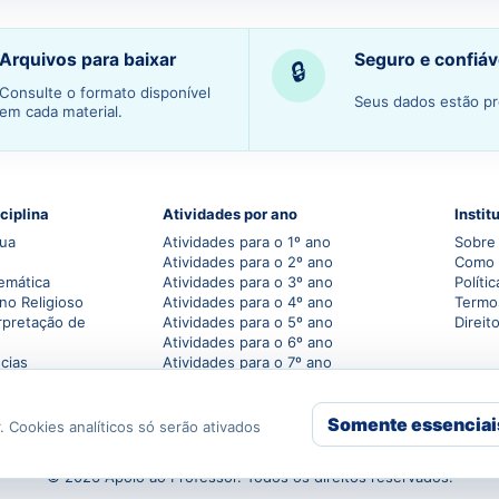
Arquivos para baixar
Seguro e confiáv
🔒
Consulte o formato disponível
Seus dados estão pr
em cada material.
ciplina
Atividades por ano
Instit
gua
Atividades para o 1º ano
Sobre 
Atividades para o 2º ano
Como 
emática
Atividades para o 3º ano
Políti
no Religioso
Atividades para o 4º ano
Termo
rpretação de
Atividades para o 5º ano
Direit
Atividades para o 6º ano
cias
Atividades para o 7º ano
grafia
Atividades para o 8º ano
ória
Atividades para o 9º ano
Somente essenciai
ação Digital
Atividades para o 1º ano do
. Cookies analíticos só serão ativados
Ensino Médio
© 2026 Apoio ao Professor. Todos os direitos reservados.