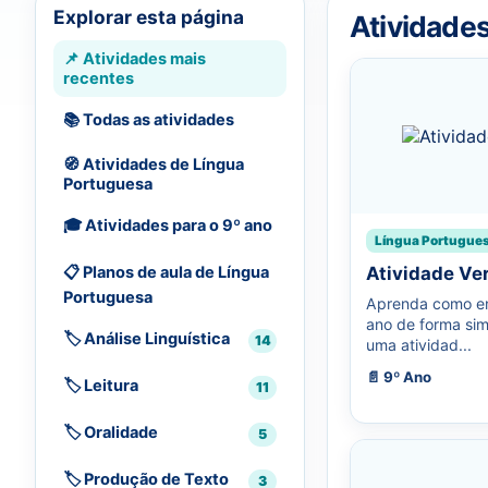
Explorar esta página
Atividade
📌 Atividades mais
recentes
📚 Todas as atividades
🧭 Atividades de Língua
Portuguesa
🎓 Atividades para o 9º ano
Língua Portugue
📋 Planos de aula de Língua
Atividade Ve
Portuguesa
Aprenda como en
ano de forma sim
🏷️ Análise Linguística
14
uma atividad...
📄 9º Ano
🏷️ Leitura
11
🏷️ Oralidade
5
🏷️ Produção de Texto
3