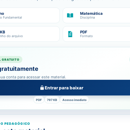
no
Matemática
no Fundamental
Disciplina
 KB
PDF
nho do arquivo
Formato
L GRATUITO
gratuitamente
ua conta para acessar este material.
Entrar para baixar
PDF
797 KB
Acesso imediato
O PEDAGÓGICO