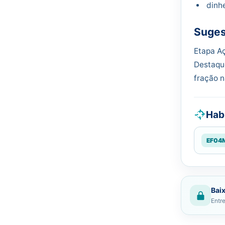
dinhe
Suges
Etapa Aç
Destaque
fração n
Hab
EF04
Baix
Entre