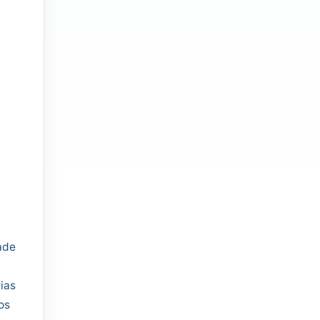
ade
ias
os