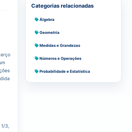
Categorias relacionadas
Álgebra
Geometria
Medidas e Grandezas
terço
Números e Operações
 um
ações
Probabilidade e Estatística
idida
 1/3,