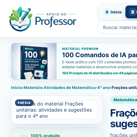
Início
Buscar materiais
MATERIAL PREMIUM
100 Comandos de IA para
E-book prático com 100 comandos prontos de i
adaptar materiais e desenvolver projetos c
100 Prompts de IA distribuidos em 46 páginas
Início
›
Materiais
›
Atividades de Matemática
›
4º ano
›
Frações unit
Matemátic
Fraçõe
suges
frações un
100% gratuito