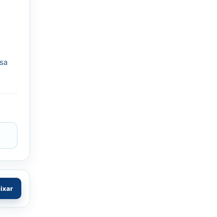
ssa
aixar